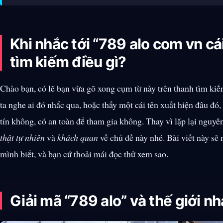
Khi nhắc tới “789 alo com vn cá
tìm kiếm điều gì?
Chào bạn, có lẽ bạn vừa gõ xong cụm từ này trên thanh tìm ki
ta nghe ai đó nhắc qua, hoặc thấy một cái tên xuất hiện đâu đó,
tín không, có an toàn để tham gia không. Thay vì lặp lại nguy
thật tự nhiên
và
khách quan
về chủ đề này nhé. Bài viết này sẽ
mình biết, và bạn cứ thoải mái đọc thử xem sao.
Giải mã “789 alo” và thế giới nh