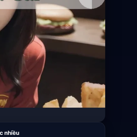
c nhiều