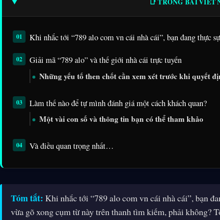
📑 TRONG BÀI VIẾT
Khi nhắc tới “789 alo com vn cái nhà cái”, bạn đang thực s
Giải mã “789 alo” và thế giới nhà cái trực tuyến
Những yếu tố then chốt cần xem xét trước khi quyết đ
Làm thế nào để tự mình đánh giá một cách khách quan?
Một vài con số và thông tin bạn có thể tham khảo
Và điều quan trọng nhất…
Tóm tắt:
Khi nhắc tới “789 alo com vn cái nhà cái”, bạn đa
vừa gõ xong cụm từ này trên thanh tìm kiếm, phải không? T