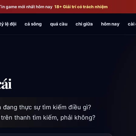
Tin game mới nhất hôm nay
18+ Giải trí có trách nhiệm
tỷ lệ đội
cá sông
quá cầu
chi giữa
hôm nay
cài
ái
n đang thực sự tìm kiếm điều gì?
trên thanh tìm kiếm, phải không?