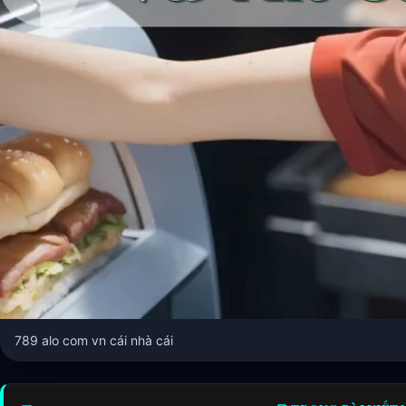
789 alo com vn cái nhà cái