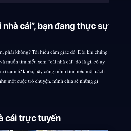
i nhà cái”, bạn đang thực sự
ếm, phải không? Tôi hiểu cảm giác đó. Đôi khi chúng
 và muốn tìm hiểu xem “cái nhà cái” đó là gì, có uy
ên xi cụm từ khóa, hãy cùng mình tìm hiểu một cách
 như một cuộc trò chuyện, mình chia sẻ những gì
à cái trực tuyến