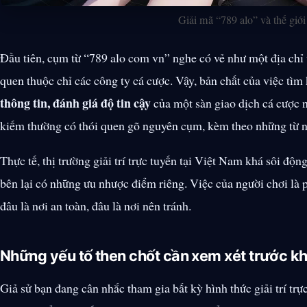
Giải mã “789 alo” và thế giới 
Đầu tiên, cụm từ “789 alo com vn” nghe có vẻ như một địa chỉ w
quen thuộc chỉ các công ty cá cược. Vậy, bản chất của việc t
thông tin, đánh giá độ tin cậy
của một sàn giao dịch cá cược
kiếm thường có thói quen gõ nguyên cụm, kèm theo những từ n
Thực tế, thị trường giải trí trực tuyến tại Việt Nam khá sôi độn
bên lại có những ưu nhược điểm riêng. Việc của người chơi là 
đâu là nơi an toàn, đâu là nơi nên tránh.
Những yếu tố then chốt cần xem xét trước kh
Giả sử bạn đang cân nhắc tham gia bất kỳ hình thức giải trí tr