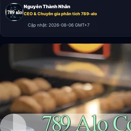
Nguyễn Thành Nhân
CEO & Chuyên gia phân tích 789-alo
Cập nhật:
2026-08-06
GMT+7