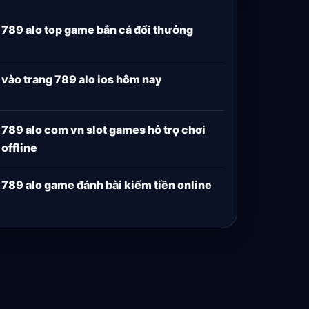
789 alo top game bắn cá đổi thưởng
vào trang 789 alo ios hôm nay
789 alo com vn slot games hỗ trợ chơi
offline
789 alo game đánh bài kiếm tiền online