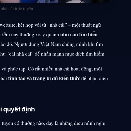
nhà cái trực tuyến
ebsite, kết hợp với từ “nhà cái” – một thuật ngữ
nhu cầu tìm hiểu
ìm kiếm này thường xoay quanh
 nào đó. Người dùng Việt Nam chúng mình khi tìm
hư “cái nhà cái” để nhấn mạnh mục đích tìm kiếm.
g và phức tạp. Có rất nhiều nhà cái hoạt động, mỗi
tỉnh táo và trang bị đủ kiến thức
phải
để nhận diện
i quyết định
ực tuyến có thưởng nào, đây là những điều mình nghĩ