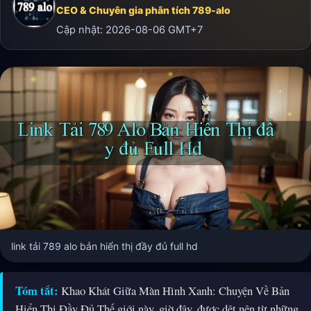
CEO & Chuyên gia phân tích 789-alo
Cập nhật:
2026-08-06
GMT+7
link tải 789 alo bản hiển thị đầy đủ full hd
Tóm tắt:
Khao Khát Giữa Màn Hình Xanh: Chuyện Về Bản
Hiển Thị Đầy Đủ Thế giới này, giờ đây, được dệt nên từ những