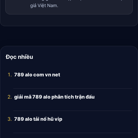
giả Việt Nam.
Đọc nhiều
789 alo com vn net
giải mã 789 alo phân tích trận đấu
789 alo tải nổ hũ vip