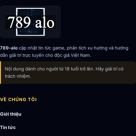
789-alo
cập nhật tin tức game, phân tích xu hướng và hướng
dẫn giải trí trực tuyến cho độc giả Việt Nam.
Nội dung dành cho người từ 18 tuổi trở lên. Hãy giải trí có
trách nhiệm.
VỀ CHÚNG TÔI
Giới thiệu
Tin tức