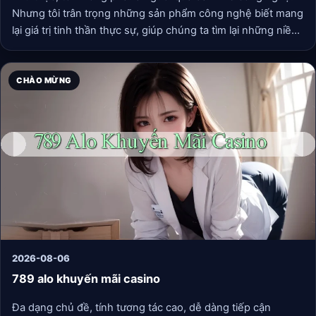
Nhưng tôi trân trọng những sản phẩm công nghệ biết mang
lại giá trị tinh thần thực sự, giúp chúng ta tìm lại những niềm
vui giản đơn. 789 Alo với tôi là một nơi như thế. Nó gợi nhớ
về những chiều lang thang trong công viên, hít hà không
khí trong lành và tận hưởng sự bình yên – chỉ khác là giờ
CHÀO MỪNG
đây, khoảng không gian ấy nằm gọn trong lòng bàn tay.
2026-08-06
789 alo khuyến mãi casino
Đa dạng chủ đề, tính tương tác cao, dễ dàng tiếp cận