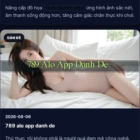
Nâng cấp đồ họa
và âm thanh: Hiệu
ứng hình ảnh sắc nét,
âm thanh sống động hơn, tăng cảm giác chân thực khi chơi.
DÀN ĐỀ
2026-08-06
789 alo app danh de
Thú thực, tôi không phải là người quá đam mê công nghệ.