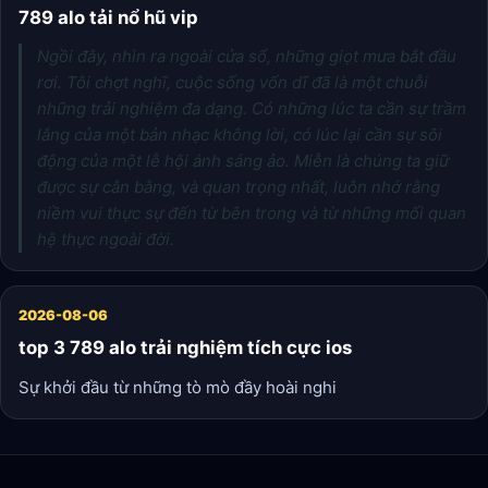
789 alo tải nổ hũ vip
Ngồi đây, nhìn ra ngoài cửa sổ, những giọt mưa bắt đầu
rơi. Tôi chợt nghĩ, cuộc sống vốn dĩ đã là một chuỗi
những trải nghiệm đa dạng. Có những lúc ta cần sự trầm
lắng của một bản nhạc không lời, có lúc lại cần sự sôi
động của một lễ hội ánh sáng ảo. Miễn là chúng ta giữ
được sự cân bằng, và quan trọng nhất, luôn nhớ rằng
niềm vui thực sự đến từ bên trong và từ những mối quan
hệ thực ngoài đời.
2026-08-06
top 3 789 alo trải nghiệm tích cực ios
Sự khởi đầu từ những tò mò đầy hoài nghi