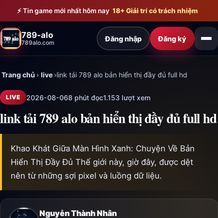
Bỏ qua đến nội dung chính
⚡ Tin game mới nhất hôm nay
18+ Giải trí có trách nhiệm
789-alo
Đăng nhập
Đăng ký
789alo.com
Trang chủ
›
live
›
link tải 789 alo bản hiển thị đầy đủ full hd
2026-08-06
8 phút đọc
1.153 lượt xem
LIVE
link tải 789 alo bản hiển thị đầy đủ full hd
Khao Khát Giữa Màn Hình Xanh: Chuyện Về Bản
Hiển Thị Đầy Đủ Thế giới này, giờ đây, được dệt
nên từ những sợi pixel và luồng dữ liệu.
Nguyễn Thành Nhân