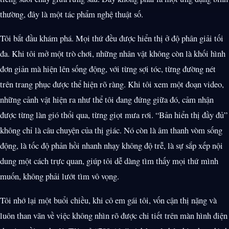
thường, đây là một tác phẩm nghệ thuật số.
Tôi bắt đầu khám phá. Mọi thứ đều được hiển thị ở độ phân giải tối
đa. Khi tôi mở một trò chơi, những nhân vật không còn là khối hình
đơn giản mà hiện lên sống động, với từng sợi tóc, từng đường nét
trên trang phục được thể hiện rõ ràng. Khi tôi xem một đoạn video,
những cảnh vật hiện ra như thể tôi đang đứng giữa đó, cảm nhận
được từng làn gió thổi qua, từng giọt mưa rơi. “Bản hiển thị đầy đủ”
không chỉ là câu chuyện của thị giác. Nó còn là âm thanh vòm sống
động, là tốc độ phản hồi nhanh nhạy không độ trễ, là sự sắp xếp nội
dung một cách trực quan, giúp tôi dễ dàng tìm thấy mọi thứ mình
muốn, không phải lướt tìm vô vọng.
Tôi nhớ lại một buổi chiều, khi cô em gái tôi, vốn cận thị nặng và
luôn than vãn về việc không nhìn rõ được chi tiết trên màn hình điện