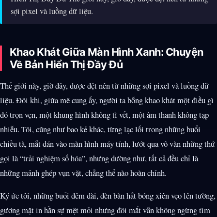
sợi pixel và luồng dữ liệu.
Khao Khát Giữa Màn Hình Xanh: Chuyện
Về Bản Hiển Thị Đầy Đủ
Thế giới này, giờ đây, được dệt nên từ những sợi pixel và luồng dữ
liệu. Đôi khi, giữa mê cung ấy, người ta bỗng khao khát một điều gì
đó trọn vẹn, một khung hình không tì vết, một âm thanh không tạp
nhiễu. Tôi, cũng như bao kẻ khác, từng lạc lối trong những buổi
chiều tà, mắt dán vào màn hình máy tính, lướt qua vô vàn những thứ
gọi là “trải nghiệm số hóa”, nhưng dường như, tất cả đều chỉ là
những mảnh ghép vụn vặt, chẳng thể nào hoàn chỉnh.
Ký ức tôi, những buổi đêm dài, đèn bàn hắt bóng xiên vẹo lên tường,
gương mặt in hằn sự mệt mỏi nhưng đôi mắt vẫn không ngừng tìm