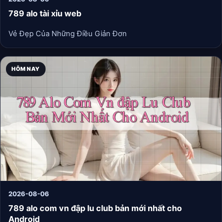
789 alo tài xỉu web
Vẻ Đẹp Của Những Điều Giản Đơn
HÔM NAY
2026-08-06
789 alo com vn đập lu club bản mới nhất cho
Android