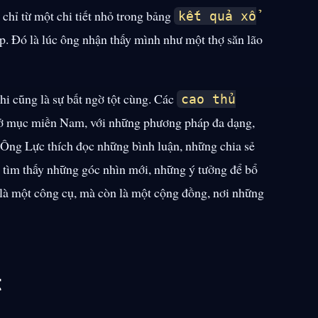
chỉ từ một chi tiết nhỏ trong bảng
kết quả xổ
. Đó là lúc ông nhận thấy mình như một thợ săn lão
i cũng là sự bất ngờ tột cùng. Các
cao thủ
t ở mục miền Nam, với những phương pháp đa dạng,
 Ông Lực thích đọc những bình luận, những chia sẻ
 tìm thấy những góc nhìn mới, những ý tưởng để bổ
là một công cụ, mà còn là một cộng đồng, nơi những
t