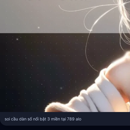
soi cầu dàn số nổi bật 3 miền tại 789 alo