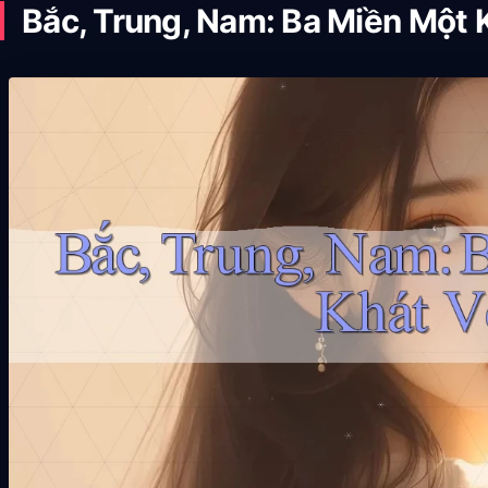
Bắc, Trung, Nam: Ba Miền Một 