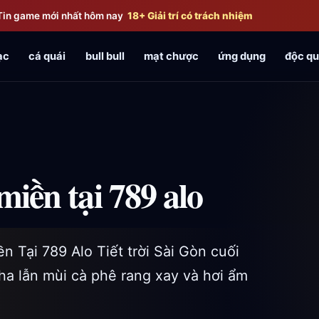
Tin game mới nhất hôm nay
18+ Giải trí có trách nhiệm
ạc
cá quái
bull bull
mạt chược
ứng dụng
độc q
miền tại 789 alo
 Tại 789 Alo Tiết trời Sài Gòn cuối
a lẫn mùi cà phê rang xay và hơi ẩm