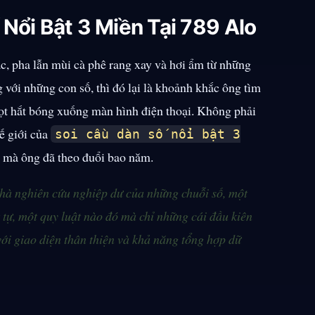
Nổi Bật 3 Miền Tại 789 Alo
, pha lẫn mùi cà phê rang xay và hơi ẩm từ những
 với những con số, thì đó lại là khoảnh khắc ông tìm
vọt hắt bóng xuống màn hình điện thoại. Không phải
ế giới của
soi cầu dàn số nổi bật 3
g mà ông đã theo đuổi bao năm.
hà nghiên cứu nghiệp dư của những chuỗi số, một
 tự, một quy luật nào đó mà chỉ những cái đầu kiên
với giao diện thân thiện và khả năng tổng hợp dữ