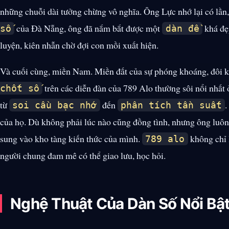
những chuỗi dài tưởng chừng vô nghĩa. Ông Lực nhớ lại có lần, 
của Đà Nẵng, ông đã nắm bắt được một
khá đẹp
số
dàn đề
luyện, kiên nhẫn chờ đợi con mồi xuất hiện.
Và cuối cùng, miền Nam. Miền đất của sự phóng khoáng, đôi kh
trên các diễn đàn của 789 Alo thường sôi nổi nhấ
chốt số
từ
đến
.
soi cầu bạc nhớ
phân tích tần suất
của họ. Dù không phải lúc nào cũng đồng tình, nhưng ông luôn
sung vào kho tàng kiến thức của mình.
không chỉ 
789 alo
người chung đam mê có thể giao lưu, học hỏi.
Nghệ Thuật Của Dàn Số Nổi Bậ