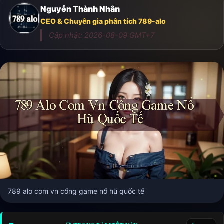
Nguyễn Thành Nhân
CEO & Chuyên gia phân tích 789-alo
Cập nhật:
2026-08-09
GMT+7
789 alo com vn cổng game nổ hũ quốc tế