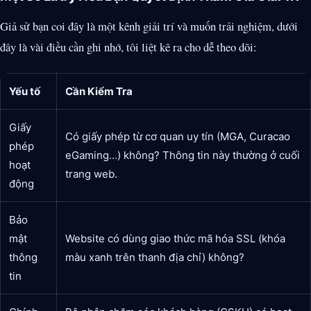
Giả sử bạn coi đây là một kênh giải trí và muốn trải nghiệm, dưới
đây là vài điều cần ghi nhớ, tôi liệt kê ra cho dễ theo dõi:
Yếu tố
Cần Kiểm Tra
Giấy
Có giấy phép từ cơ quan uy tín (MGA, Curacao
phép
eGaming…) không? Thông tin này thường ở cuối
hoạt
trang web.
động
Bảo
mật
Website có dùng giao thức mã hóa SSL (khóa
thông
màu xanh trên thanh địa chỉ) không?
tin