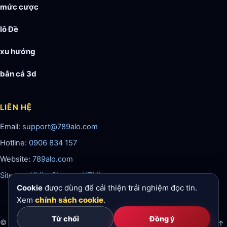
mức cược
lô Đề
xu hướng
bắn cá 3d
LIÊN HỆ
Email:
support@789alo.com
Hotline:
0906 834 157
Website:
789alo.com
Sitemap XML
·
Sitemap HTML
Cookie
được dùng để cải thiện trải nghiệm đọc tin.
Xem
chính sách cookie
.
Từ chối
Đồng ý
© 2026 789-alo. All rights reserved.
18+
Lên đầu ↑