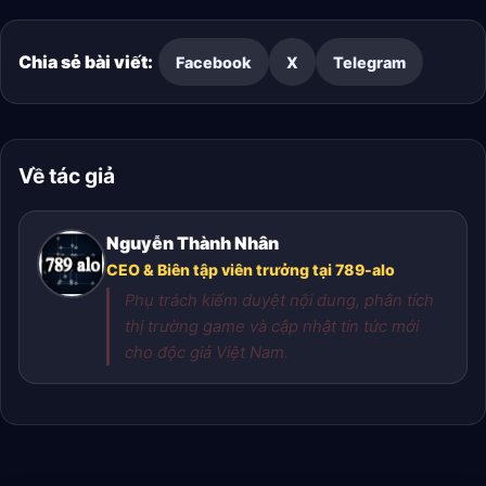
Chia sẻ bài viết:
Facebook
X
Telegram
Về tác giả
Nguyễn Thành Nhân
CEO & Biên tập viên trưởng tại 789-alo
Phụ trách kiểm duyệt nội dung, phân tích
thị trường game và cập nhật tin tức mới
cho độc giả Việt Nam.