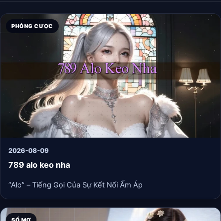
PHÒNG CƯỢC
2026-08-09
789 alo keo nha
“Alo” – Tiếng Gọi Của Sự Kết Nối Ấm Áp
SỔ MƠ