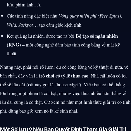
lưu, phim ảnh…).
Các tính năng đặc biệt như
Vòng quay miễn phí (Free Spins)
,
Wild
,
Jackpot
… tạo cảm giác kịch tính.
Bộ tạo số ngẫu nhiên
Kết quả ngẫu nhiên, được tạo ra bởi
(RNG)
– một công nghệ đảm bảo tính công bằng về mặt kỹ
thuật.
Nhưng này, phải nói rõ luôn: dù có công bằng về kỹ thuật đi nữa, về
trò chơi có tỷ lệ thua cao
bản chất, đây vẫn là
. Nhà cái luôn có lợi
thế về lâu dài (cái này gọi là “house edge”). Việc bạn có thể thắng
lớn trong một phiên là có thật, nhưng việc thua nhiều hơn thắng về
lâu dài cũng là có thật. Cứ xem nó như một hình thức giải trí có tính
phí, đừng bao giờ xem nó là kế sinh nhai.
Một Số Lưu ý Nếu Bạn Quyết Định Tham Gia Giải Trí