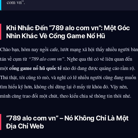
com vn”.
Khi Nhắc Đến “789 alo com vn”: Một Góc
Nhìn Khác Về Cổng Game Nổ Hũ
Chào bạn, hôm nay ngồi cafe, lướt mạng xã hội thấy nhiều người bàn
tán về cụm từ
“789 alo com vn”
. Nghe qua thì có vẻ liên quan đến
cổng game nổ hũ quốc tế
một
nào đó đang được quảng cáo rầm rộ.
Thú thật, tôi cũng tò mò, và nghĩ có lẽ nhiều người cũng đang muốn
tìm hiểu kỹ hơn, không chỉ dừng lại ở mấy từ khóa đó. Vậy nên,
mình cùng trao đổi một chút, theo kiểu chia sẻ thông tin thôi nhé.
“789 alo com vn” – Nó Không Chỉ Là Một
Địa Chỉ Web