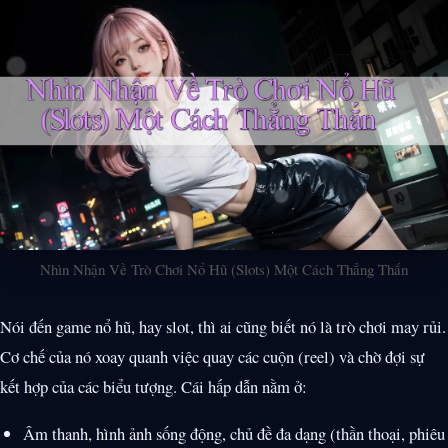
Nhìn Nhận Về Trò Chơi Nổ Hũ (Slots) Một Cách Thẳng Thắn
Nói đến game nổ hũ, hay slot, thì ai cũng biết nó là trò chơi may rủi.
Cơ chế của nó xoay quanh việc quay các cuộn (reel) và chờ đợi sự
kết hợp của các biểu tượng. Cái hấp dẫn nằm ở:
Âm thanh, hình ảnh sống động, chủ đề đa dạng (thần thoại, phiêu