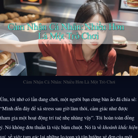
Cảm Nhận Cá Nhân: Nhiều Hơn Là Một Trò Chơi
Ừm, tôi nhớ có lần đang chơi, một người bạn cùng bàn ảo đã chia sẻ:
“Mình đến đây để xả stress sau giờ làm thôi, cảm giác như được
tham gia một hoạt động trí tuệ nhẹ nhàng vậy”. Tôi hoàn toàn đồng
ý. Nó không đơn thuần là việc bấm chuột. Nó là về
khoảnh khắc hiện
tại
, về việc tạm gác lại những lo toan và tận hưởng vẻ đẹp của một