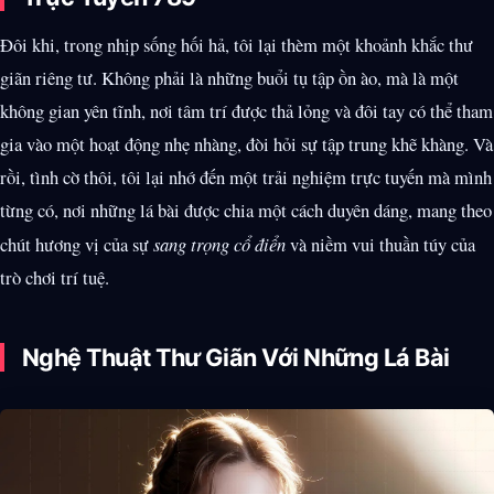
Đôi khi, trong nhịp sống hối hả, tôi lại thèm một khoảnh khắc thư
giãn riêng tư. Không phải là những buổi tụ tập ồn ào, mà là một
không gian yên tĩnh, nơi tâm trí được thả lỏng và đôi tay có thể tham
gia vào một hoạt động nhẹ nhàng, đòi hỏi sự tập trung khẽ khàng. Và
rồi, tình cờ thôi, tôi lại nhớ đến một trải nghiệm trực tuyến mà mình
từng có, nơi những lá bài được chia một cách duyên dáng, mang theo
chút hương vị của sự
sang trọng cổ điển
và niềm vui thuần túy của
trò chơi trí tuệ.
Nghệ Thuật Thư Giãn Với Những Lá Bài