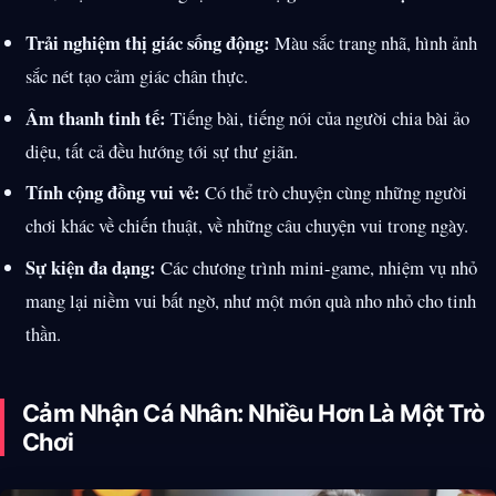
Trải nghiệm thị giác sống động:
Màu sắc trang nhã, hình ảnh
sắc nét tạo cảm giác chân thực.
Âm thanh tinh tế:
Tiếng bài, tiếng nói của người chia bài ảo
diệu, tất cả đều hướng tới sự thư giãn.
Tính cộng đồng vui vẻ:
Có thể trò chuyện cùng những người
chơi khác về chiến thuật, về những câu chuyện vui trong ngày.
Sự kiện đa dạng:
Các chương trình mini-game, nhiệm vụ nhỏ
mang lại niềm vui bất ngờ, như một món quà nho nhỏ cho tinh
thần.
Cảm Nhận Cá Nhân: Nhiều Hơn Là Một Trò
Chơi