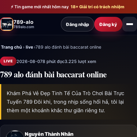
Bỏ qua đến nội dung chính
⚡ Tin game mới nhất hôm nay
18+ Giải trí có trách nhiệm
789-alo
Đăng nhập
Đăng ký
789alo.com
Trang chủ
›
live
›
789 alo đánh bài baccarat online
2026-08-07
8 phút đọc
3.225 lượt xem
LIVE
789 alo đánh bài baccarat online
Khám Phá Vẻ Đẹp Tinh Tế Của Trò Chơi Bài Trực
Tuyến 789 Đôi khi, trong nhịp sống hối hả, tôi lại
thèm một khoảnh khắc thư giãn riêng tư.
Nguyễn Thành Nhân