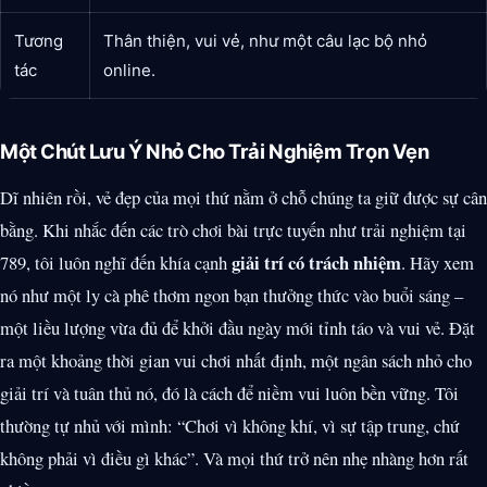
Tương
Thân thiện, vui vẻ, như một câu lạc bộ nhỏ
tác
online.
Một Chút Lưu Ý Nhỏ Cho Trải Nghiệm Trọn Vẹn
Dĩ nhiên rồi, vẻ đẹp của mọi thứ nằm ở chỗ chúng ta giữ được sự cân
bằng. Khi nhắc đến các trò chơi bài trực tuyến như trải nghiệm tại
giải trí có trách nhiệm
789, tôi luôn nghĩ đến khía cạnh
. Hãy xem
nó như một ly cà phê thơm ngon bạn thưởng thức vào buổi sáng –
một liều lượng vừa đủ để khởi đầu ngày mới tỉnh táo và vui vẻ. Đặt
ra một khoảng thời gian vui chơi nhất định, một ngân sách nhỏ cho
giải trí và tuân thủ nó, đó là cách để niềm vui luôn bền vững. Tôi
thường tự nhủ với mình: “Chơi vì không khí, vì sự tập trung, chứ
không phải vì điều gì khác”. Và mọi thứ trở nên nhẹ nhàng hơn rất