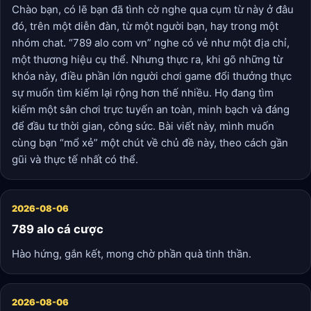
Chào bạn, có lẽ bạn đã tình cờ nghe qua cụm từ này ở đâu
đó, trên một diễn đàn, từ một người bạn, hay trong một
nhóm chat. “789 alo com vn” nghe có vẻ như một địa chỉ,
một thương hiệu cụ thể. Nhưng thực ra, khi gõ những từ
khóa này, điều phần lớn người chơi game đổi thưởng thực
sự muốn tìm kiếm lại rộng hơn thế nhiều. Họ đang tìm
kiếm một sân chơi trực tuyến an toàn, minh bạch và đáng
để đầu tư thời gian, công sức. Bài viết này, mình muốn
cùng bạn “mổ xẻ” một chút về chủ đề này, theo cách gần
gũi và thực tế nhất có thể.
2026-08-06
789 alo cá cược
Hào hứng, gắn kết, mong chờ phần quà tinh thần.
2026-08-06