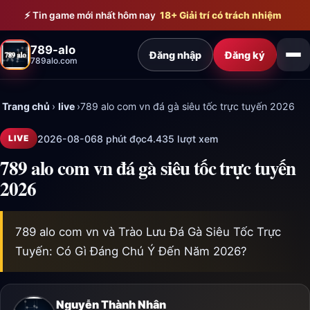
Bỏ qua đến nội dung chính
⚡ Tin game mới nhất hôm nay
18+ Giải trí có trách nhiệm
789-alo
Đăng nhập
Đăng ký
789alo.com
Trang chủ
›
live
›
789 alo com vn đá gà siêu tốc trực tuyến 2026
2026-08-06
8 phút đọc
4.435 lượt xem
LIVE
789 alo com vn đá gà siêu tốc trực tuyến
2026
789 alo com vn và Trào Lưu Đá Gà Siêu Tốc Trực
Tuyến: Có Gì Đáng Chú Ý Đến Năm 2026?
Nguyễn Thành Nhân