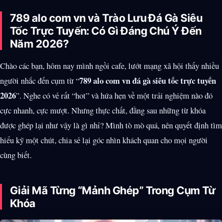
789 alo com vn và Trào Lưu Đá Gà Siêu
Tốc Trực Tuyến: Có Gì Đáng Chú Ý Đến
Năm 2026?
Chào các bạn, hôm nay mình ngồi cafe, lướt mạng xã hội thấy nhiều
789 alo com vn đá gà siêu tốc trực tuyến
người nhắc đến cụm từ “
2026
”. Nghe có vẻ rất “hot” và hứa hẹn về một trải nghiệm nào đó
cực nhanh, cực mượt. Nhưng thực chất, đằng sau những từ khóa
được ghép lại như vậy là gì nhỉ? Mình tò mò quá, nên quyết định tìm
hiểu kỹ một chút, chia sẻ lại góc nhìn khách quan cho mọi người
cùng biết.
Giải Mã Từng “Mảnh Ghép” Trong Cụm Từ
Khóa