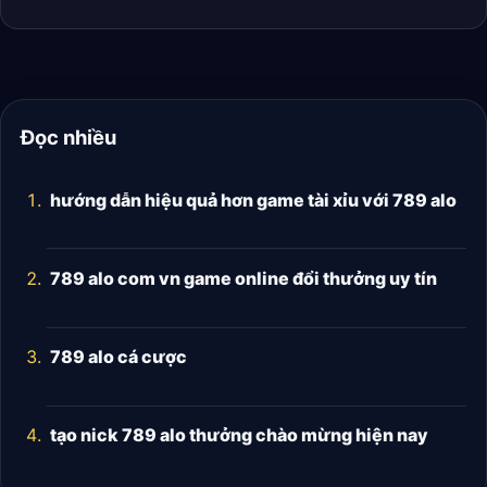
Đọc nhiều
hướng dẫn hiệu quả hơn game tài xỉu với 789 alo
789 alo com vn game online đổi thưởng uy tín
789 alo cá cược
tạo nick 789 alo thưởng chào mừng hiện nay