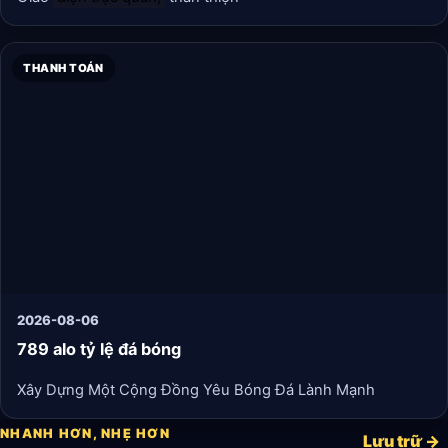
THANH TOÁN
2026-08-06
789 alo tỷ lệ đá bóng
Xây Dựng Một Cộng Đồng Yêu Bóng Đá Lành Mạnh
NHANH HƠN, NHẸ HƠN
Lưu trữ →