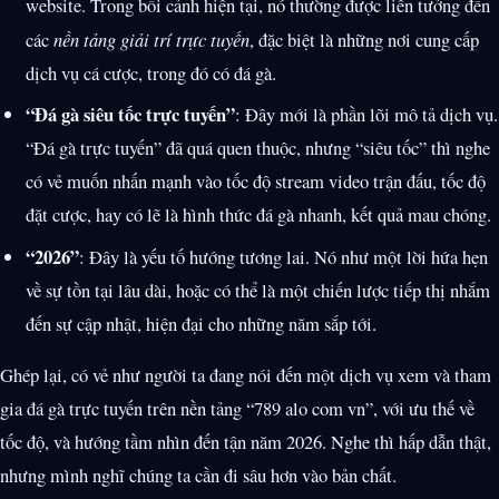
website. Trong bối cảnh hiện tại, nó thường được liên tưởng đến
các
nền tảng giải trí trực tuyến
, đặc biệt là những nơi cung cấp
dịch vụ cá cược, trong đó có đá gà.
“Đá gà siêu tốc trực tuyến”
: Đây mới là phần lõi mô tả dịch vụ.
“Đá gà trực tuyến” đã quá quen thuộc, nhưng “siêu tốc” thì nghe
có vẻ muốn nhấn mạnh vào tốc độ stream video trận đấu, tốc độ
đặt cược, hay có lẽ là hình thức đá gà nhanh, kết quả mau chóng.
“2026”
: Đây là yếu tố hướng tương lai. Nó như một lời hứa hẹn
về sự tồn tại lâu dài, hoặc có thể là một chiến lược tiếp thị nhắm
đến sự cập nhật, hiện đại cho những năm sắp tới.
Ghép lại, có vẻ như người ta đang nói đến một dịch vụ xem và tham
gia đá gà trực tuyến trên nền tảng “789 alo com vn”, với ưu thế về
tốc độ, và hướng tầm nhìn đến tận năm 2026. Nghe thì hấp dẫn thật,
nhưng mình nghĩ chúng ta cần đi sâu hơn vào bản chất.