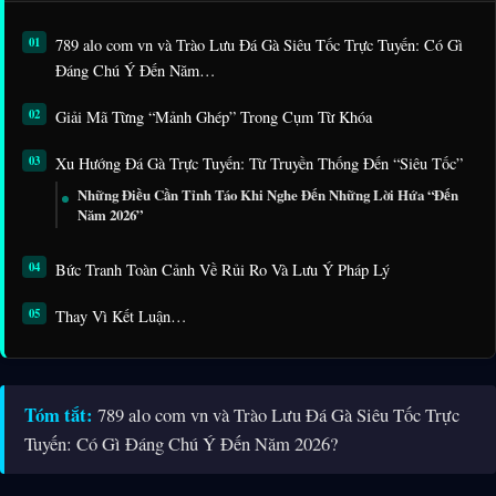
789 alo com vn và Trào Lưu Đá Gà Siêu Tốc Trực Tuyến: Có Gì
Đáng Chú Ý Đến Năm…
Giải Mã Từng “Mảnh Ghép” Trong Cụm Từ Khóa
Xu Hướng Đá Gà Trực Tuyến: Từ Truyền Thống Đến “Siêu Tốc”
Những Điều Cần Tỉnh Táo Khi Nghe Đến Những Lời Hứa “Đến
Năm 2026”
Bức Tranh Toàn Cảnh Về Rủi Ro Và Lưu Ý Pháp Lý
Thay Vì Kết Luận…
Tóm tắt:
789 alo com vn và Trào Lưu Đá Gà Siêu Tốc Trực
Tuyến: Có Gì Đáng Chú Ý Đến Năm 2026?