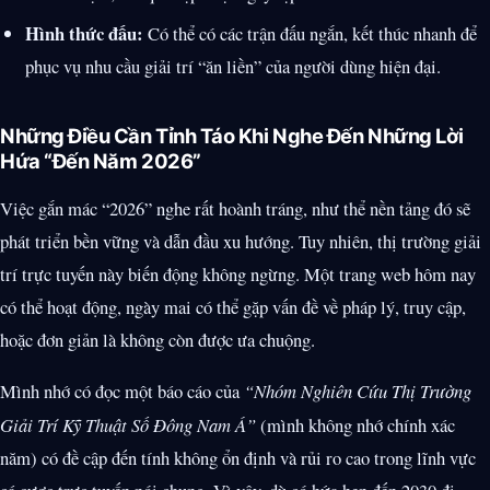
Hình thức đấu:
Có thể có các trận đấu ngắn, kết thúc nhanh để
phục vụ nhu cầu giải trí “ăn liền” của người dùng hiện đại.
Những Điều Cần Tỉnh Táo Khi Nghe Đến Những Lời
Hứa “Đến Năm 2026”
Việc gắn mác “2026” nghe rất hoành tráng, như thể nền tảng đó sẽ
phát triển bền vững và dẫn đầu xu hướng. Tuy nhiên, thị trường giải
trí trực tuyến này biến động không ngừng. Một trang web hôm nay
có thể hoạt động, ngày mai có thể gặp vấn đề về pháp lý, truy cập,
hoặc đơn giản là không còn được ưa chuộng.
Mình nhớ có đọc một báo cáo của
“Nhóm Nghiên Cứu Thị Trường
Giải Trí Kỹ Thuật Số Đông Nam Á”
(mình không nhớ chính xác
năm) có đề cập đến tính không ổn định và rủi ro cao trong lĩnh vực