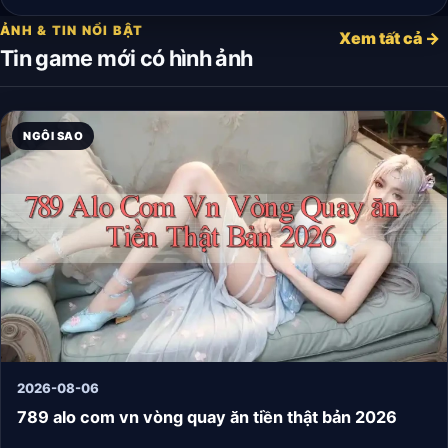
ẢNH & TIN NỔI BẬT
Xem tất cả →
Tin game mới có hình ảnh
NGÔI SAO
2026-08-06
789 alo com vn vòng quay ăn tiền thật bản 2026