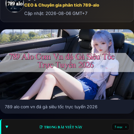
CEO & Chuyên gia phân tích 789-alo
Cập nhật:
2026-08-06
GMT+7
789 alo com vn đá gà siêu tốc trực tuyến 2026
📑 TRONG BÀI VIẾT NÀY
5 mục
▾