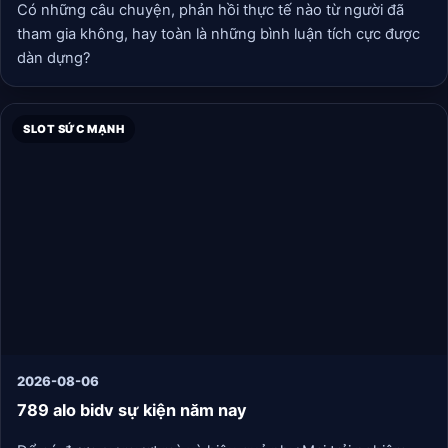
Có những câu chuyện, phản hồi thực tế nào từ người đã
tham gia không, hay toàn là những bình luận tích cực được
dàn dựng?
SLOT SỨC MẠNH
2026-08-06
789 alo bidv sự kiện năm nay