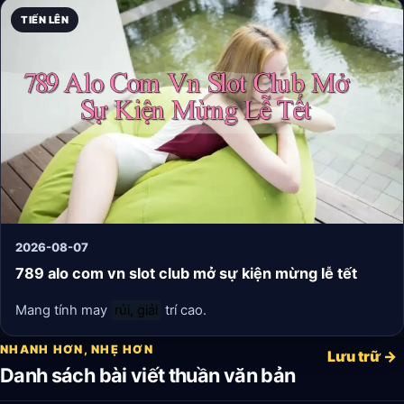
TIẾN LÊN
2026-08-07
789 alo com vn slot club mở sự kiện mừng lễ tết
Mang tính may
rủi, giải
trí cao.
NHANH HƠN, NHẸ HƠN
Lưu trữ →
Danh sách bài viết thuần văn bản