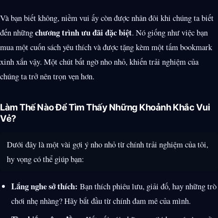
Và bạn biết không, niềm vui ấy còn được nhân đôi khi chúng ta biết
chương trình ưu đãi đặc biệt
đến những
. Nó giống như việc bạn
mua một cuốn sách yêu thích và được tặng kèm một tấm bookmark
xinh xắn vậy. Một chút bất ngờ nho nhỏ, khiến trải nghiệm của
chúng ta trở nên trọn vẹn hơn.
Làm Thế Nào Để Tìm Thấy Những Khoảnh Khắc Vui
Vẻ?
Dưới đây là một vài gợi ý nho nhỏ từ chính trải nghiệm của tôi,
hy vọng có thể giúp bạn:
Lắng nghe sở thích:
Bạn thích phiêu lưu, giải đố, hay những trò
chơi nhẹ nhàng? Hãy bắt đầu từ chính đam mê của mình.