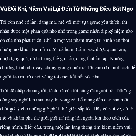
Và Đôi Khi, Niềm Vui Lại Đến Từ Những Điều Bất Ngờ
Tôi còn nhớ có lần, đang mải mê với một tựa game yêu thích, thì
nhận được một phần quà nho nhỏ trong game nhân dịp kỷ niệm nào
đó của nhà phát triển. Chỉ là một vật phẩm trang trí xinh xắn thôi,
nhưng nó khiến tôi mỉm cười cả buổi. Cảm giác được quan tâm,
được tặng quà, dù là trong thế giới ảo, cũng thật ấm áp. Những
chương trình như vậy, chúng giống như một lời cảm ơn, một cách để
người tạo ra trò chơi và người chơi kết nối với nhau.
Trời đã chập choạng tối, tách trà của tôi cũng đã nguội bớt. Những
dòng suy nghĩ lan man này, hi vọng có thể mang đến cho bạn một
chút gợi ý cho những giờ phút thư giãn sắp tới. Hãy cứ vui vẻ, cứ tò
mò và khám phá thế giới giải trí rộng lớn ngoài kia theo cách của
riêng mình. Biết đâu, trong một lần lang thang tìm kiếm niềm vui,
điều đặc biệt thú vị
bạn lại phát hiện ra một
dành riêng cho mình