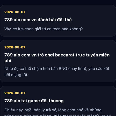
2026-08-07
789 alo com vn đánh bài đổi thẻ
Vậy, có lựa chọn giải trí an toàn nào không?
2026-08-07
789 alo com vn trò chơi baccarat trực tuyến miễn
phí
Nhịp độ có thể chậm hơn bản RNG (máy tính), yêu cầu kết
nối mạng tốt.
2026-08-07
789 alo tai game đôi thuong
Chiều nay, ngồi bên ly trà đá, lòng chợt nhớ về những