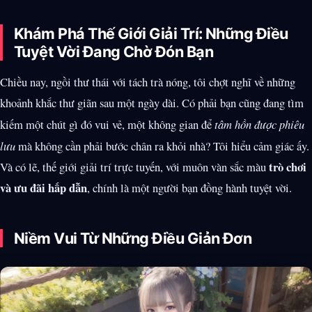
Khám Phá Thế Giới Giải Trí: Những Điều
Tuyệt Vời Đang Chờ Đón Bạn
Chiều nay, ngồi thư thái với tách trà nóng, tôi chợt nghĩ về những
khoảnh khắc thư giãn sau một ngày dài. Có phải bạn cũng đang tìm
kiếm một chút gì đó vui vẻ, một không gian để
tâm hồn được phiêu
lưu
mà không cần phải bước chân ra khỏi nhà? Tôi hiểu cảm giác ấy.
trò chơi
Và có lẽ, thế giới giải trí trực tuyến, với muôn vàn sắc màu
và ưu đãi hấp dẫn
, chính là một người bạn đồng hành tuyệt vời.
Niềm Vui Từ Những Điều Giản Đơn