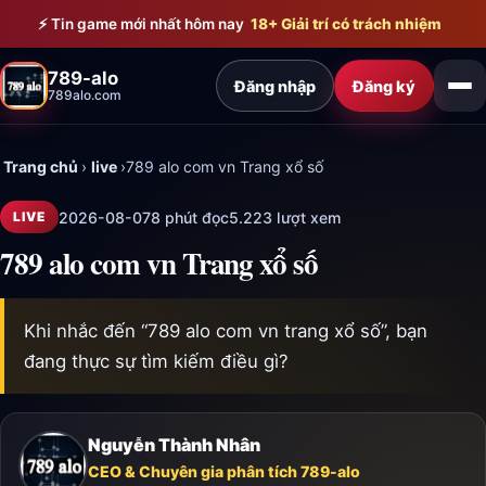
Bỏ qua đến nội dung chính
⚡ Tin game mới nhất hôm nay
18+ Giải trí có trách nhiệm
789-alo
Đăng nhập
Đăng ký
789alo.com
Trang chủ
›
live
›
789 alo com vn Trang xổ số
2026-08-07
8 phút đọc
5.223 lượt xem
LIVE
789 alo com vn Trang xổ số
Khi nhắc đến “789 alo com vn trang xổ số”, bạn
đang thực sự tìm kiếm điều gì?
Nguyễn Thành Nhân
CEO & Chuyên gia phân tích 789-alo