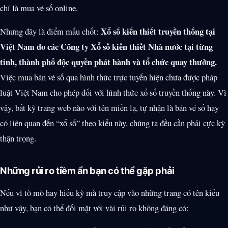
chí là mua vé số online.
Xổ số kiến thiết truyền thống tại
Nhưng đây là điểm mấu chốt:
Việt Nam do các Công ty Xổ số kiến thiết Nhà nước tại từng
tỉnh, thành phố độc quyền phát hành và tổ chức quay thưởng.
Việc mua bán vé số qua hình thức trực tuyến hiện chưa được pháp
luật Việt Nam cho phép đối với hình thức xổ số truyền thống này. Vì
vậy, bất kỳ trang web nào với tên miền lạ, tự nhận là bán vé số hay
có liên quan đến “xổ số” theo kiểu này, chúng ta đều cần phải cực kỳ
thận trọng.
Những rủi ro tiềm ẩn bạn có thể gặp phải
Nếu vì tò mò hay hiếu kỳ mà truy cập vào những trang có tên kiểu
như vậy, bạn có thể đối mặt với vài rủi ro không đáng có: