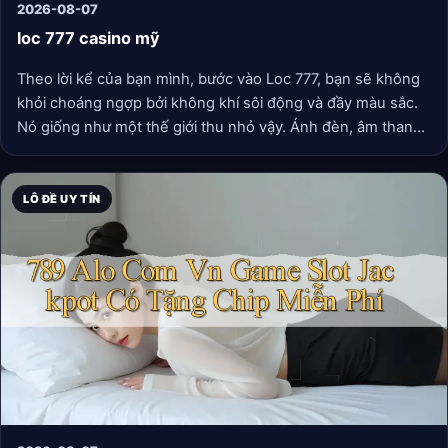
2026-08-07
loc 777 casino mỹ
Theo lời kể của bạn mình, bước vào Loc 777, bạn sẽ không
khỏi choáng ngợp bởi không khí sôi động và đầy màu sắc.
Nó giống như một thế giới thu nhỏ vậy. Ánh đèn, âm thanh,
và tiếng cười nói hòa vào nhau tạo nên một bản giao hưởng
của sự giải trí. Bạn mình bảo, người ta đến đây không chỉ để
thử vận may, mà còn để tận hưởng bữa tối ngon lành, xem
LÔ ĐỀ UY TÍN
các chương trình biểu diễn trực tiếp, hay đơn giản là gặp gỡ
bạn bè.