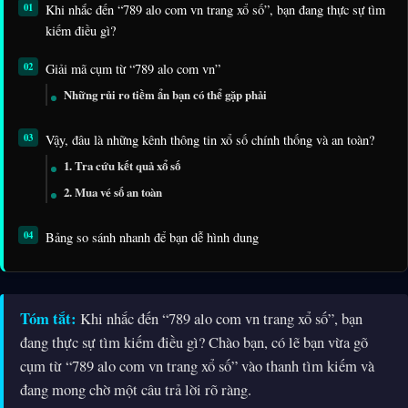
Khi nhắc đến “789 alo com vn trang xổ số”, bạn đang thực sự tìm
kiếm điều gì?
Giải mã cụm từ “789 alo com vn”
Những rủi ro tiềm ẩn bạn có thể gặp phải
Vậy, đâu là những kênh thông tin xổ số chính thống và an toàn?
1. Tra cứu kết quả xổ số
2. Mua vé số an toàn
Bảng so sánh nhanh để bạn dễ hình dung
Tóm tắt:
Khi nhắc đến “789 alo com vn trang xổ số”, bạn
đang thực sự tìm kiếm điều gì? Chào bạn, có lẽ bạn vừa gõ
cụm từ “789 alo com vn trang xổ số” vào thanh tìm kiếm và
đang mong chờ một câu trả lời rõ ràng.