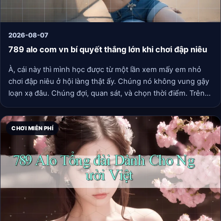
2026-08-07
789 alo com vn bí quyết thắng lớn khi chơi đập niêu
À, cái này thì mình học được từ một lần xem mấy em nhỏ
chơi đập niêu ở hội làng thật ấy. Chúng nó không vung gậy
loạn xạ đâu. Chúng đợi, quan sát, và chọn thời điểm. Trên
789 alo com vn cũng vậy. Các niêu thường bay theo chu kỳ
hoặc mẫu hình nhất định. Vài ván đầu, thay vì cố đập, hãy
thử chỉ theo dõi chuyển động của chúng. Bạn sẽ thấy có
CHƠI MIỄN PHÍ
những khoảng khắc chúng bay chậm lại hoặc bay theo
đường thẳng, đó chính là lúc dễ đập trúng nhất.