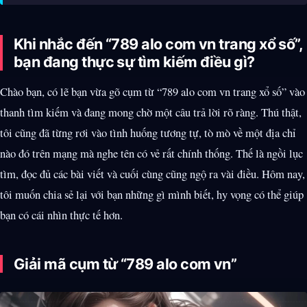
Khi nhắc đến “789 alo com vn trang xổ số”,
bạn đang thực sự tìm kiếm điều gì?
Chào bạn, có lẽ bạn vừa gõ cụm từ “789 alo com vn trang xổ số” vào
thanh tìm kiếm và đang mong chờ một câu trả lời rõ ràng. Thú thật,
tôi cũng đã từng rơi vào tình huống tương tự, tò mò về một địa chỉ
nào đó trên mạng mà nghe tên có vẻ rất chính thống. Thế là ngồi lục
tìm, đọc đủ các bài viết và cuối cùng cũng ngộ ra vài điều. Hôm nay,
tôi muốn chia sẻ lại với bạn những gì mình biết, hy vọng có thể giúp
bạn có cái nhìn thực tế hơn.
Giải mã cụm từ “789 alo com vn”