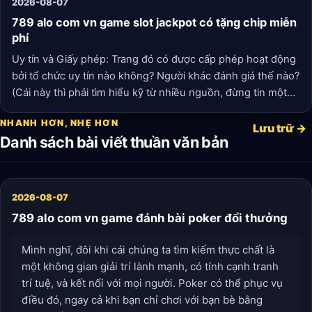
2026-08-07
789 alo com vn game slot jackpot có tặng chip miễn
phí
Uy tín và Giấy phép: Trang đó có được cấp phép hoạt động
bởi tổ chức uy tín nào không? Người khác đánh giá thế nào?
(Cái này thì phải tìm hiểu kỹ từ nhiều nguồn, đừng tin một
phía).
NHANH HƠN, NHẸ HƠN
Lưu trữ →
Danh sách bài viết thuần văn bản
2026-08-07
789 alo com vn game đánh bài poker đổi thưởng
Mình nghĩ, đôi khi cái chúng ta tìm kiếm thực chất là
một không gian giải trí lành mạnh, có tính cạnh tranh
trí tuệ, và kết nối với mọi người. Poker có thể phục vụ
điều đó, ngay cả khi bạn chỉ chơi với bạn bè bằng