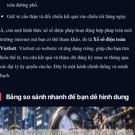
trên đường phố.
Giữ vé cẩn thận và đối chiếu kết quả vào chiều tối hàng ngày.
À, còn một hình thức xổ số được phép hoạt động hợp pháp trên môi
Xổ số điện toán
trường internet mà bạn có thể tham khảo, đó là
Vietlott
. Vietlott có website và ứng dụng riêng, giúp cho bạn tìm
hiểu thể lệ, tra cứu kết quả và thậm chí đăng ký mua vé thông qua
các đại lý ủy quyền của họ. Đây là một kênh chính thống và minh
bạch.
Bảng so sánh nhanh để bạn dễ hình dung