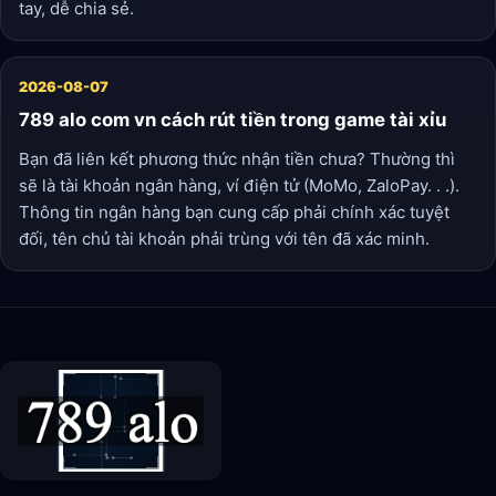
tay, dễ chia sẻ.
2026-08-07
789 alo com vn cách rút tiền trong game tài xỉu
Bạn đã liên kết phương thức nhận tiền chưa? Thường thì
sẽ là tài khoản ngân hàng, ví điện tử (MoMo, ZaloPay. . .).
Thông tin ngân hàng bạn cung cấp phải chính xác tuyệt
đối, tên chủ tài khoản phải trùng với tên đã xác minh.