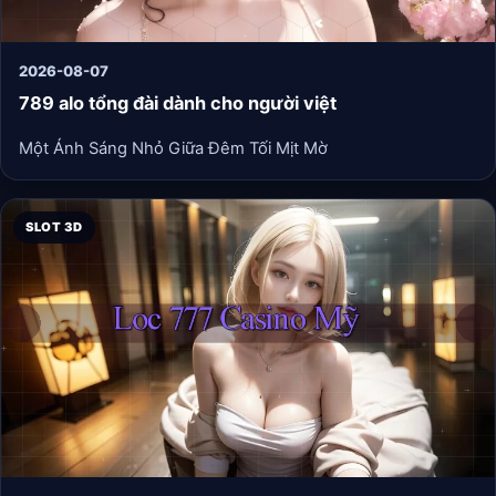
2026-08-07
789 alo tổng đài dành cho người việt
Một Ánh Sáng Nhỏ Giữa Đêm Tối Mịt Mờ
SLOT 3D