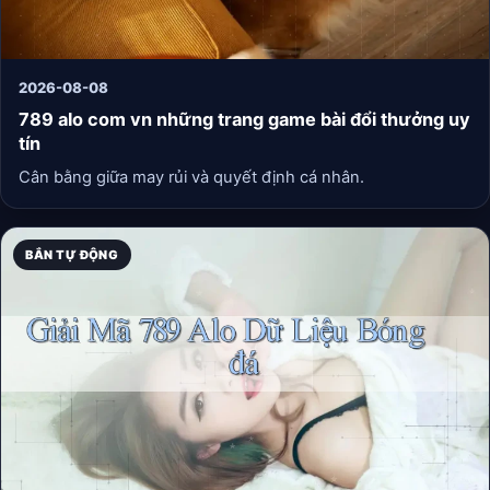
2026-08-08
789 alo com vn những trang game bài đổi thưởng uy
tín
Cân bằng giữa may rủi và quyết định cá nhân.
BẮN TỰ ĐỘNG