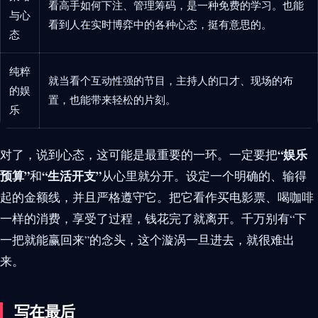
看高手如何下注、管理筹码，是一种免费的学习。也能
与心
看到人在实时博弈中的各种心态，挺有意思的。
态
纯粹
就当看个互动性强的节目，主持人的口才、现场的布
的娱
置，也能带来轻松的片刻。
乐
“娱乐
对了，说到心态，这可能是最重要的一环。一定要把
预算”
“生活开支”
和
从心里就分开。设定一个明确的、输得
起的金额线，并且严格遵守它。把它看作买电影票、喝咖啡
一样的消费，享受了过程，钱花完了就离开。千万别有“下
一把就能赢回来”的念头，这个漩涡一旦进去，就很难出
来。
写在最后