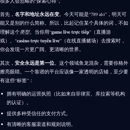
很多人会忽略的“探索心得”。
名字和地址永远在变
首先，
。今天可能是“789 alo”，明天可
能又是别的什么简称。所以，比起记住某个具体的词，不如
game live trực tiếp
理解这个
类型
。当你用“
”（直播游
casino trực tuyến live
戏）、“
”（在线直播赌场）去搜索时，
你会发现一片更广阔、更清晰的世界。
安全永远是第一位
其次，
。这个领域鱼龙混杂，需要你格外
擦亮眼睛。一个靠谱的平台应该像一家透明的店铺，至少要
有这些“标签”：
拥有明确的运营执照（比如来自菲律宾、库拉索等机构
的认证）。
提供多种受信任的支付方式。
有清晰的客服渠道和规则说明。