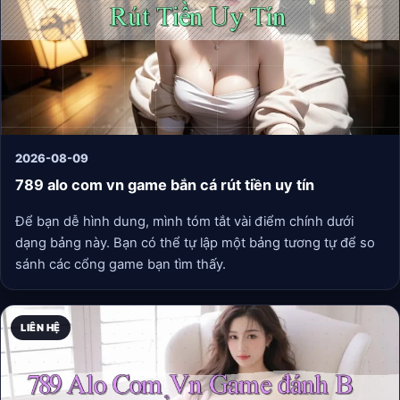
2026-08-09
789 alo com vn game bắn cá rút tiền uy tín
Để bạn dễ hình dung, mình tóm tắt vài điểm chính dưới
dạng bảng này. Bạn có thể tự lập một bảng tương tự để so
sánh các cổng game bạn tìm thấy.
LIÊN HỆ