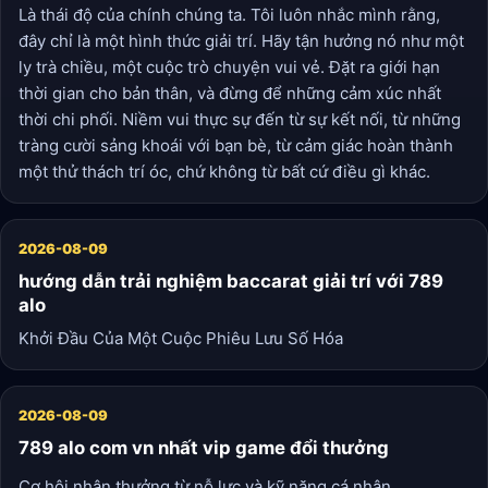
Là thái độ của chính chúng ta. Tôi luôn nhắc mình rằng,
đây chỉ là một hình thức giải trí. Hãy tận hưởng nó như một
ly trà chiều, một cuộc trò chuyện vui vẻ. Đặt ra giới hạn
thời gian cho bản thân, và đừng để những cảm xúc nhất
thời chi phối. Niềm vui thực sự đến từ sự kết nối, từ những
tràng cười sảng khoái với bạn bè, từ cảm giác hoàn thành
một thử thách trí óc, chứ không từ bất cứ điều gì khác.
2026-08-09
hướng dẫn trải nghiệm baccarat giải trí với 789
alo
Khởi Đầu Của Một Cuộc Phiêu Lưu Số Hóa
2026-08-09
789 alo com vn nhất vip game đổi thưởng
Cơ hội nhận thưởng từ nỗ lực và kỹ năng cá nhân.