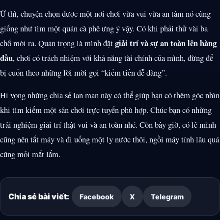
Ừ thì, chuyện chọn được một nơi chơi vừa vui vừa an tâm nó cũng
giống như tìm một quán cà phê ưng ý vậy. Có khi phải thử vài ba
giải trí và sự an toàn lên hàng
chỗ mới ra. Quan trọng là mình đặt
đầu
, chơi có trách nhiệm với khả năng tài chính của mình, đừng để
bị cuốn theo những lời mời gọi “kiếm tiền dễ dàng”.
Hi vọng những chia sẻ lan man này có thể giúp bạn có thêm góc nhìn
khi tìm kiếm một sân chơi trực tuyến phù hợp. Chúc bạn có những
trải nghiệm giải trí thật vui và an toàn nhé. Còn bây giờ, có lẽ mình
cũng nên tắt máy và đi uống một ly nước thôi, ngồi máy tính lâu quá
cũng mỏi mắt lắm.
Chia sẻ bài viết:
Facebook
X
Telegram