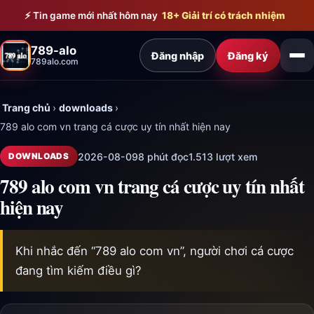
Bỏ qua đến nội dung chính
⚡ Tin game mới nhất hôm nay
18+ Giải trí có trách nhiệm
789-alo
Đăng nhập
Đăng ký
789alo.com
Trang chủ
›
downloads
›
789 alo com vn trang cá cược uy tín nhất hiện nay
2026-08-09
8 phút đọc
1.513 lượt xem
DOWNLOADS
789 alo com vn trang cá cược uy tín nhất
hiện nay
Khi nhắc đến “789 alo com vn”, người chơi cá cược
đang tìm kiếm điều gì?