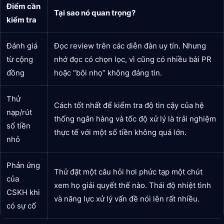
Điểm cần
Tại sao nó quan trọng?
kiểm tra
Đánh giá
Đọc review trên các diễn đàn uy tín. Nhưng
từ cộng
nhớ đọc có chọn lọc, vì cũng có nhiều bài PR
đồng
hoặc “bôi nhọ” không đáng tin.
Thử
Cách tốt nhất để kiểm tra độ tin cậy của hệ
nạp/rút
thống ngân hàng và tốc độ xử lý là trải nghiệm
số tiền
thực tế với một số tiền không quá lớn.
nhỏ
Phản ứng
Thử đặt một câu hỏi hơi phức tạp một chút
của
xem họ giải quyết thế nào. Thái độ nhiệt tình
CSKH khi
và năng lực xử lý vấn đề nói lên rất nhiều.
có sự cố