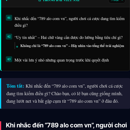
▾
Khi nhắc đến “789 alo com vn”, người chơi cá cược đang tìm kiếm
điều gì?
“Uy tín nhất” – Hai chữ vàng cần được đo lường bằng tiêu chí gì?
Không chỉ là “789 alo com vn” – Hãy nhìn vào tổng thể trải nghiệm
Một vài lưu ý nhỏ nhưng quan trọng trước khi quyết định
Tóm tắt:
Khi nhắc đến “789 alo com vn”, người chơi cá cược
đang tìm kiếm điều gì? Chào bạn, có lẽ bạn cũng giống mình,
đang lướt net và bắt gặp cụm từ “789 alo com vn” ở đâu đó.
Khi nhắc đến “789 alo com vn”, người chơi