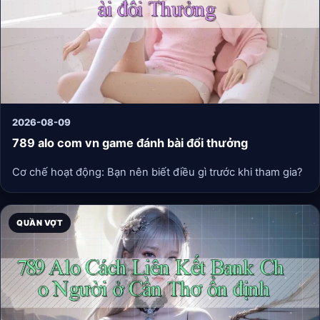
2026-08-09
789 alo com vn game đánh bài đổi thưởng
Cơ chế hoạt động: Bạn nên biết điều gì trước khi tham gia?
QUẦN VỢT