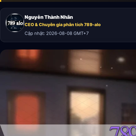
Nguyễn Thành Nhân
CEO & Chuyên gia phân tích 789-alo
Cập nhật:
2026-08-08
GMT+7