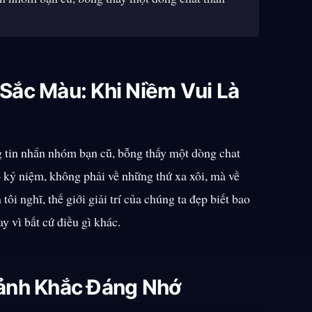
 Sắc Màu: Khi Niềm Vui Là
ng tin nhắn nhóm bạn cũ, bỗng thấy một dòng chat
o kỷ niệm, không phải về những thứ xa xôi, mà về
tôi nghĩ, thế giới giải trí của chúng ta đẹp biết bao
y vì bất cứ điều gì khác.
ảnh Khắc Đáng Nhớ