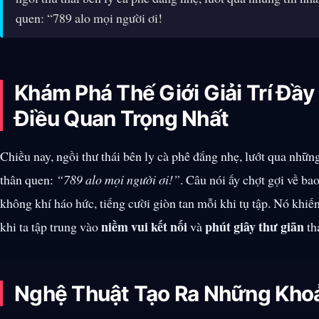
quen: “789 alo mọi người ơi!
Khám Phá Thế Giới Giải Trí Đầy
Điều Quan Trọng Nhất
Chiều nay, ngồi thư thái bên ly cà phê đắng nhẹ, lướt qua nhữ
thân quen:
“789 alo mọi người ơi!”
. Câu nói ấy chợt gợi về ba
không khí háo hức, tiếng cười giòn tan mỗi khi tụ tập. Nó khiến 
niềm vui kết nối
phút giây thư giãn
khi ta tập trung vào
và
tha
Nghệ Thuật Tạo Ra Những Kho