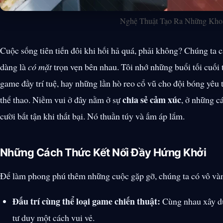
Nghệ Thuật Tạo Ra Những Kh
Cuộc sống tiên tiến đôi khi hối hả quá, phải không? Chúng ta c
dàng là
có mặt
trọn vẹn bên nhau. Tôi nhớ những buổi tối cuối 
game đầy trí tuệ, hay những lần hò reo cổ vũ cho đội bóng yêu
chia sẻ cảm xúc
thể thao. Niềm vui ở đây nằm ở sự
, ở những cá
cười bất tận khi thất bại. Nó thuần túy và ấm áp lắm.
Những Cách Thức Kết Nối Đầy Hứng Khởi
Để làm phong phú thêm những cuộc gặp gỡ, chúng ta có vô vàn
Đấu trí cùng thể loại game chiến thuật:
Cùng nhau xây dự
tư duy một cách vui vẻ.