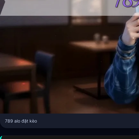
789 alo đặt kèo