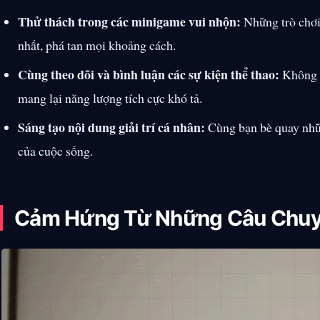
Thử thách trong các minigame vui nhộn:
Những trò chơi 
nhất, phá tan mọi khoảng cách.
Cùng theo dõi và bình luận các sự kiện thể thao:
Không k
mang lại năng lượng tích cực khó tả.
Sáng tạo nội dung giải trí cá nhân:
Cùng bạn bè quay nhữn
của cuộc sống.
Cảm Hứng Từ Những Câu Chuy