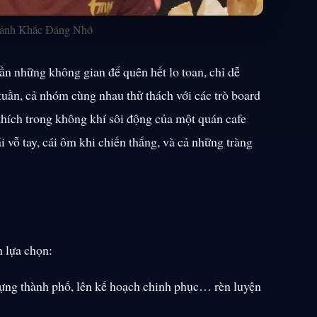
oảnh Khắc Đáng Nhớ
ần những không gian để quên hết lo toan, chỉ dễ
tuần, cả nhóm cùng nhau thử thách với các trò board
 thích trong không khí sôi động của một quán cafe
i vỗ tay, cái ôm khi chiến thắng, và cả những tràng
 lựa chọn:
ng thành phố, lên kế hoạch chinh phục… rèn luyện