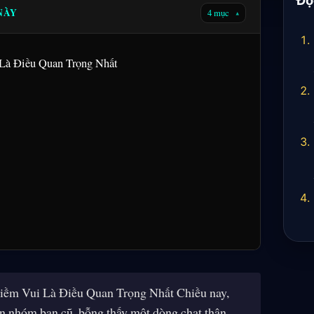
 NÀY
4 mục
▾
Là Điều Quan Trọng Nhất
iềm Vui Là Điều Quan Trọng Nhất Chiều nay,
hắn nhóm bạn cũ, bỗng thấy một dòng chat thân