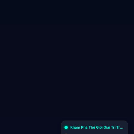
Khám Phá Thế Giới Giải Trí Trực Tuyến Đầy Sắc Màu