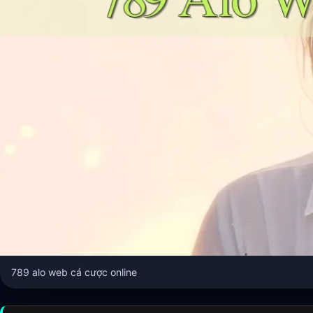
789 alo web cá cược online