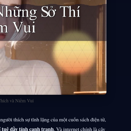
hích và Niềm Vui
người thích sự tĩnh lặng của một cuốn sách điện tử,
rí tuệ đầy tính cạnh tranh
. Và internet chính là cây