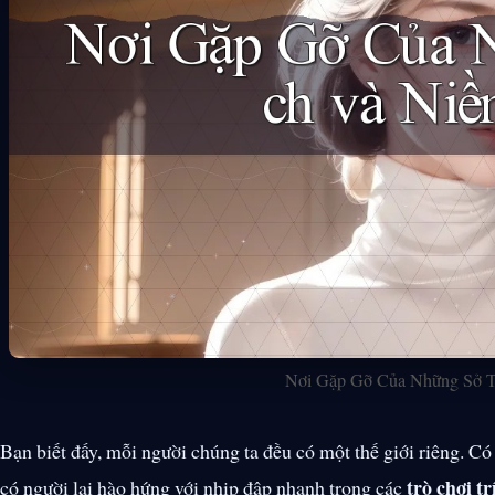
Nơi Gặp Gỡ Của Những Sở T
Bạn biết đấy, mỗi người chúng ta đều có một thế giới riêng. Có 
trò chơi t
có người lại hào hứng với nhịp đập nhanh trong các