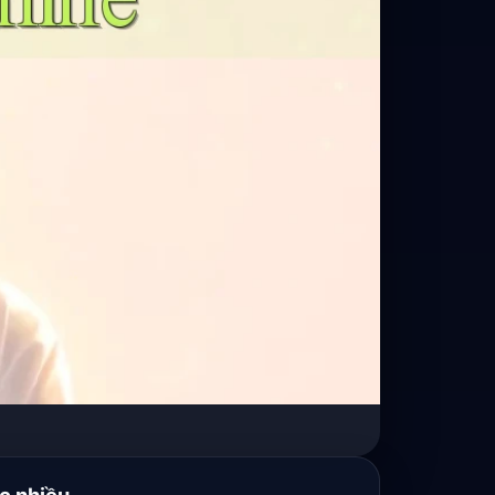
c nhiều