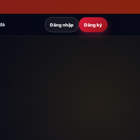
đá
Đăng nhập
Đăng ký