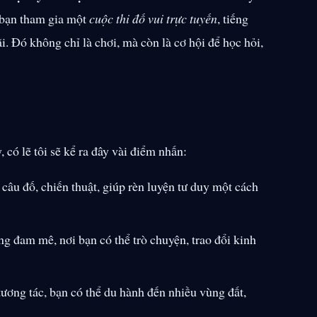
m bạn tham gia một
cuộc thi đố vui trực tuyến
, tiếng
. Đó không chỉ là chơi, mà còn là cơ hội để học hỏi,
, có lẽ tôi sẽ kể ra đây vài điểm nhấn:
 câu đố, chiến thuật, giúp rèn luyện tư duy một cách
 đam mê, nơi bạn có thể trò chuyện, trao đổi kinh
ương tác, bạn có thể du hành đến nhiều vùng đất,