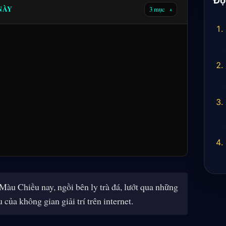
 NÀY
3 mục
▾
àu Chiều nay, ngồi bên ly trà đá, lướt qua những
 của không gian giải trí trên internet.