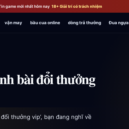
Tin game mới nhất hôm nay
18+ Giải trí có trách nhiệm
vận may
bầu cua online
dòng trả thưởng
Đua ngựa
nh bài đổi thưởng
đổi thưởng vip’, bạn đang nghĩ về