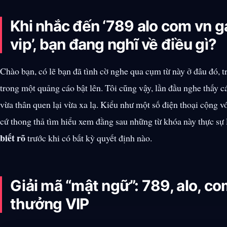
Khi nhắc đến ‘789 alo com vn 
vip’, bạn đang nghĩ về điều gì?
Chào bạn, có lẽ bạn đã tình cờ nghe qua cụm từ này ở đâu đó, t
trong một quảng cáo bật lên. Tôi cũng vậy, lần đầu nghe thấy cá
vừa thân quen lại vừa xa lạ. Kiểu như một số điện thoại cộng 
cứ thong thả tìm hiểu xem đằng sau những từ khóa này thực sự 
biết rõ
trước khi có bất kỳ quyết định nào.
Giải mã “mật ngữ”: 789, alo, co
thưởng VIP