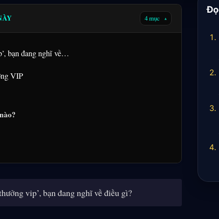
Đọ
 NÀY
4 mục
▾
p’, bạn đang nghĩ về…
ởng VIP
 nào?
hưởng vip’, bạn đang nghĩ về điều gì?