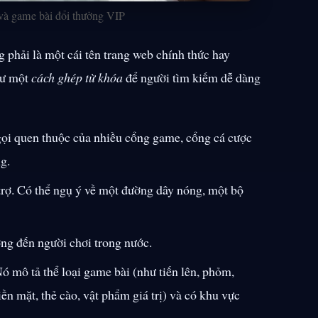
 và game bài đổi thưởng VIP
 phải là một cái tên trang web chính thức hay
hư một
cách ghép từ khóa
để người tìm kiếm dễ dàng
gọi quen thuộc của nhiều cổng game, cổng cá cược
g.
ỗ trợ. Có thể ngụ ý về một đường dây nóng, một bộ
ng đến người chơi trong nước.
Nó mô tả thể loại game bài (như tiến lên, phỏm,
ền mặt, thẻ cào, vật phẩm giá trị) và có khu vực