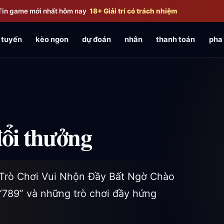
Tin game mới nhất hôm nay
18+ Giải trí có trách nhiệm
 tuyến
kèo ngon
dự đoán
nhân
thanh toán
pha 
đổi thưởng
 Trò Chơi Vui Nhộn Đầy Bất Ngờ Chào
 “789” và những trò chơi đầy hứng