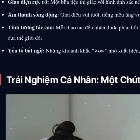
Giao diện rực rỡ:
Một bữa tiệc thị giác với hình ảnh sắc né
Âm thanh sống động:
Giai điệu vui tươi, tiếng hiệu ứng vu
Tính tương tác cao:
Mỗi thao tác đều nhận được phản hồi t
của thế giới đó.
Yếu tố bất ngờ:
Những khoảnh khắc “wow” nhỏ xuất hiện, m
Trải Nghiệm Cá Nhân: Một Chút