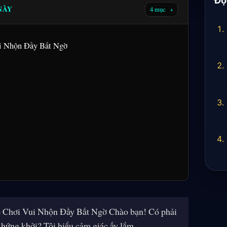
 NÀY
4 mục
▾
ui Nhộn Đầy Bất Ngờ
 Chơi Vui Nhộn Đầy Bất Ngờ Chào bạn! Có phải
 hứng khởi? Tôi hiểu cảm giác ấy lắm.