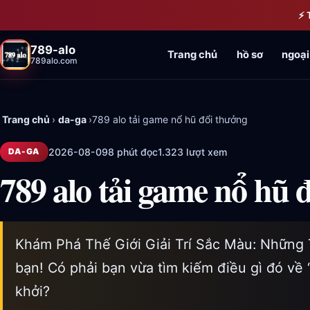
Bỏ qua đến nội dung chính
⚡ 
789-alo
Trang chủ
hồ sơ
ngoại
789alo.com
Trang chủ
›
da-ga
›
789 alo tải game nổ hũ đổi thưởng
2026-08-09
8 phút đọc
1.323 lượt xem
DA-GA
789 alo tải game nổ hũ 
Khám Phá Thế Giới Giải Trí Sắc Màu: Những
bạn! Có phải bạn vừa tìm kiếm điều gì đó về
khởi?