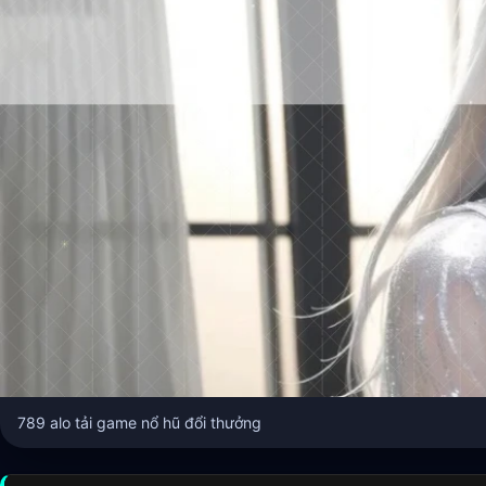
789 alo tải game nổ hũ đổi thưởng