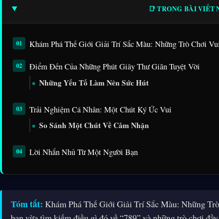
📑 TRONG BÀI VIẾT
Khám Phá Thế Giới Giải Trí Sắc Màu: Những Trò Chơi V
Điểm Đến Của Những Phút Giây Thư Giãn Tuyệt Vời
Những Yếu Tố Làm Nên Sức Hút
Trải Nghiệm Cá Nhân: Một Chút Ký Ức Vui
So Sánh Một Chút Về Cảm Nhận
Lời Nhắn Nhủ Từ Một Người Bạn
Tóm tắt:
Khám Phá Thế Giới Giải Trí Sắc Màu: Những Trò
bạn vừa tìm kiếm điều gì đó về “789” và những trò chơi đầy