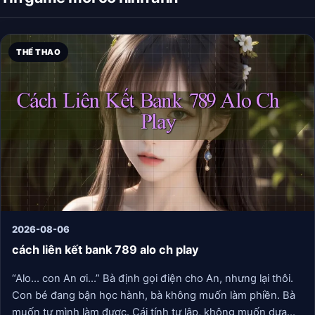
THỂ THAO
2026-08-06
cách liên kết bank 789 alo ch play
“Alo… con An ơi…” Bà định gọi điện cho An, nhưng lại thôi.
Con bé đang bận học hành, bà không muốn làm phiền. Bà
muốn tự mình làm được. Cái tính tự lập, không muốn dựa