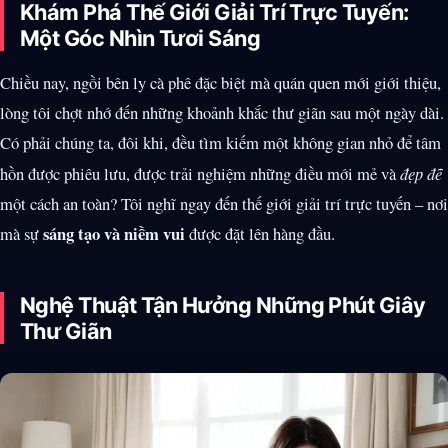
Khám Phá Thế Giới Giải Trí Trực Tuyến:
Một Góc Nhìn Tươi Sáng
Chiều nay, ngồi bên ly cà phê đặc biệt mà quán quen mới giới thiệu,
lòng tôi chợt nhớ đến những khoảnh khắc thư giãn sau một ngày dài.
Có phải chúng ta, đôi khi, đều tìm kiếm một không gian nhỏ để tâm
hồn được phiêu lưu, được trải nghiệm những điều mới mẻ và
đẹp đẽ
một cách an toàn? Tôi nghĩ ngay đến thế giới giải trí trực tuyến – nơi
sáng tạo và niềm vui
mà sự
được đặt lên hàng đầu.
Nghệ Thuật Tận Hưởng Những Phút Giây
Thư Giãn