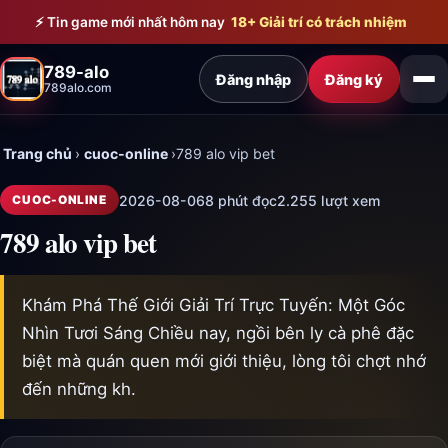
Bỏ qua đến nội dung chính
⚡ Tin game mới nhất hôm nay
18+ Giải trí có trách nhiệm
789-alo
Đăng nhập
Đăng ký
789alo.com
Trang chủ
›
cuoc-online
›
789 alo vip bet
2026-08-06
8 phút đọc
2.255 lượt xem
CUOC-ONLINE
789 alo vip bet
Khám Phá Thế Giới Giải Trí Trực Tuyến: Một Góc
Nhìn Tươi Sáng Chiều nay, ngồi bên ly cà phê đặc
biệt mà quán quen mới giới thiệu, lòng tôi chợt nhớ
đến những kh.